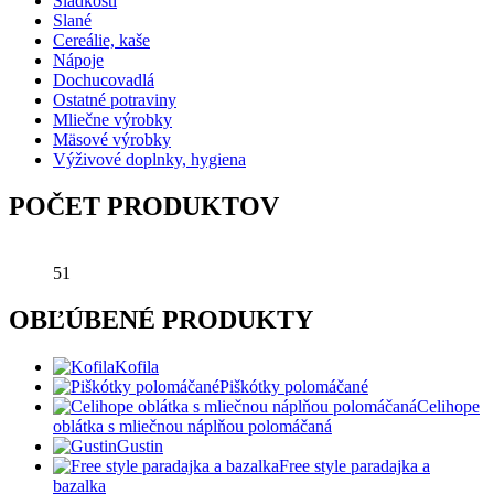
Sladkosti
Slané
Cereálie, kaše
Nápoje
Dochucovadlá
Ostatné potraviny
Mliečne výrobky
Mäsové výrobky
Výživové doplnky, hygiena
POČET PRODUKTOV
51
OBĽÚBENÉ PRODUKTY
Kofila
Piškótky polomáčané
Celihope
oblátka s mliečnou náplňou polomáčaná
Gustin
Free style paradajka a
bazalka