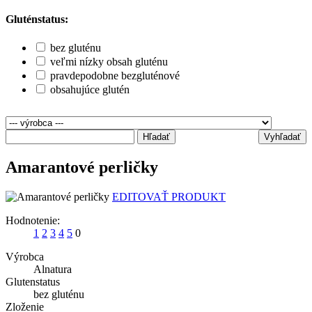
Gluténstatus:
bez gluténu
veľmi nízky obsah gluténu
pravdepodobne bezgluténové
obsahujúce glutén
Hľadať
Vyhľadať
Amarantové perličky
EDITOVAŤ PRODUKT
Hodnotenie:
1
2
3
4
5
0
Výrobca
Alnatura
Glutenstatus
bez gluténu
Zloženie