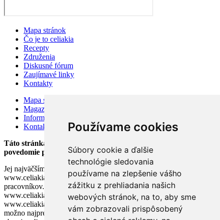
Mapa stránok
Čo je to celiakia
Recepty
Združenia
Diskusné fórum
Zaujímavé linky
Kontakty
Mapa stránok
Magazín
Information for visitors
Používame cookies
Kontakty
Táto stránka bola založená v auguste 2002 v snahe zlepšiť
Súbory cookie a ďalšie
povedomie pacientov o celiakii.
technológie sledovania
Jej najväčším prínosom je výmena informácií medzi užívateľmi. Tím
používame na zlepšenie vášho
www.celiakia.sk sa neskladá z lekárov ani iných zdravotníckych
zážitku z prehliadania našich
pracovníkov. Akákoľvek rada poskytnutá na stránke
www.celiakia.sk nemôže nahradiť radu lekára. Cieľom stránky
webových stránok, na to, aby sme
www.celiakia.sk a našich odpovedí na vaše otázky je poskytnúť čo
vám zobrazovali prispôsobený
možno najpresnejšie informácie o chorobe tak diagnostikovaným