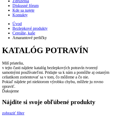
Združenia
Diskusné fórum
Kde sa najete
Kontakty
Úvod
Bezlepkové produkty
Cereálie, kaše
Amarantové perličky
KATALÓG POTRAVÍN
Milí priatelia,
v tejto časti nájdete katalóg bezlepkových potravín tvorený
samotnými používateľmi. Pridajte sa k nám a pomôžte aj ostaným
celiatikom zorientovať sa v tom, čo môžeme a čo nie.
Pokiaľ nájdete pri niektorom výrobku chybu, môžete ju rovno
opraviť.
Ďakujeme
Nájdite si svoje obľúbené produkty
zobraziť filter