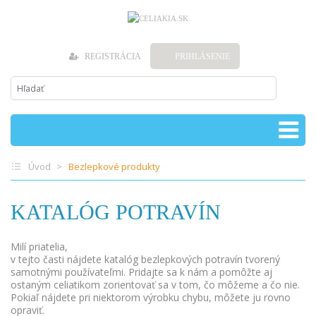
REGISTRÁCIA
PRIHLÁSENIE
Úvod
Bezlepkové produkty
KATALÓG POTRAVÍN
Milí priatelia,
v tejto časti nájdete katalóg bezlepkových potravín tvorený
samotnými používateľmi. Pridajte sa k nám a pomôžte aj
ostaným celiatikom zorientovať sa v tom, čo môžeme a čo nie.
Pokiaľ nájdete pri niektorom výrobku chybu, môžete ju rovno
opraviť.