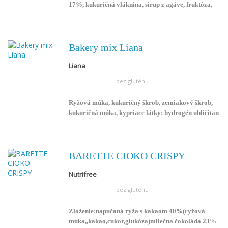
17%, kukuričná vláknina, sirup z agáve, fruktóza,
badyán 0,21%, morská soľ. Vyprodukované v
ekologickom poľnohospodárstve. Výrobok obsahuje
prirodzene bezlepkové ingrediencie, bez repného
cukru, sladený fruktózou.
Bakery mix Liana
Liana
bez gluténu
Ryžová múka, kukuričný škrob, zemiakový škrob,
kukuričná múka, kypriace látky: hydrogén uhličitan
sodný a difosforečan disódny. Psyllium,
zahusťovadlá: xantánová guma a
hydroxymethylcelulóza, soľ.
BARETTE CIOKO CRISPY
Nutrifree
bez gluténu
Zloženie:napučaná ryža s kakaom 40%(ryžová
múka,,kakao,cukor,glukóza)mliečna čokoláda 23%