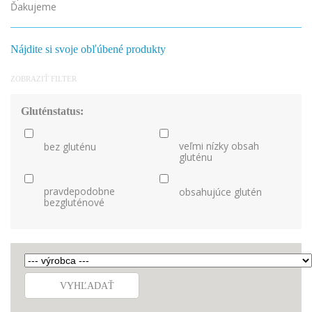
Ďakujeme
Nájdite si svoje obľúbené produkty
ZOBRAZIŤ FILTER
Gluténstatus:
veľmi nízky obsah
bez gluténu
gluténu
pravdepodobne
obsahujúce glutén
bezgluténové
VYHĽADAŤ