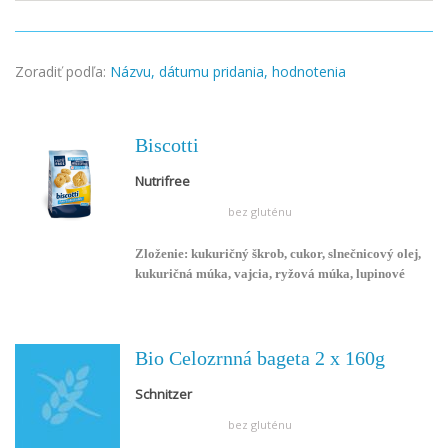
Zoradiť podľa:
Názvu,
dátumu pridania,
hodnotenia
Biscotti
Nutrifree
bez gluténu
Zloženie: kukuričný škrob, cukor, slnečnicový olej,
kukuričná múka, vajcia, ryžová múka, lupinové
bielkoviny, aromatické látky, emulgátory: mono a
diglyceridy mmastných kyselín,zahusťovadlo:
guarová guma,kypriace činidlo (difosforečnan
sodný, hydrogén- uhličitan sodný).
Bio Celozrnná bageta 2 x 160g
Schnitzer
bez gluténu