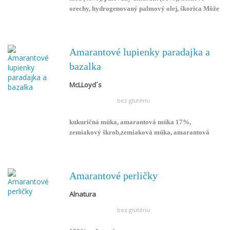
orechy, hydrogenovaný palmový olej, škorica Môže
obsahovať stopy gluténu, iných orechov, mandlí,
mlieka, sóje a sezamu.
Amarantové lupienky paradajka a
bazalka
McLLoyd´s
bez gluténu
kukuričná múka, amarantová múka 17%,
zemiakový škrob,zemiaková múka, amarantová
vláknina 3%, rastlinný tuk, soľ, bazalka 0,5%,
paradajková aróma, dextróza, sušená zelenina,
glukózový sirup. Neobsahuje lepok, mlieko, laktózu,
vajcia, sóju.
Amarantové perličky
Alnatura
bez gluténu