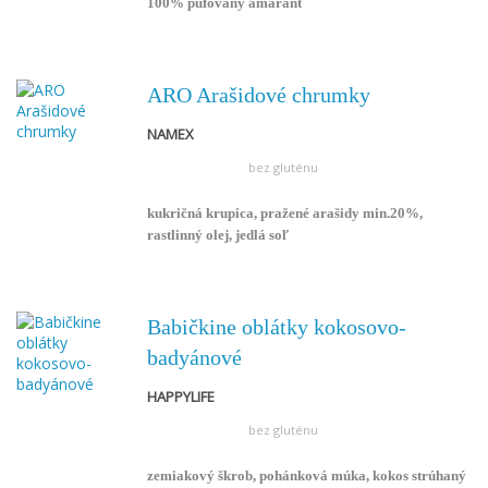
100% pufovaný amarant
ARO Arašidové chrumky
NAMEX
bez gluténu
kukričná krupica, pražené arašidy min.20%,
rastlinný olej, jedlá soľ
Babičkine oblátky kokosovo-
badyánové
HAPPYLIFE
bez gluténu
zemiakový škrob, pohánková múka, kokos strúhaný