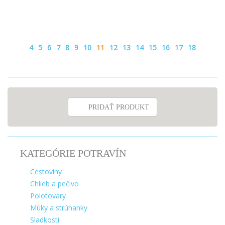
(cukor,kakaové maslo,nízkotučné sušené
mlieko,kakaováhmota,emulgátory:sójový
lecitín,arómy),cukor,glukóza,fruktóza, glukózový
sirup,kakao,palmovýolej, slnečnicový
olej,zvlhčovadlá:sorbit,arómy,soľ. Môže obsahovať
4
5
6
7
8
9
10
11
12
13
14
15
16
17
18
stopy kôstkovín.
PRIDAŤ PRODUKT
KATEGÓRIE POTRAVÍN
Cestoviny
Chlieb a pečivo
Polotovary
Múky a strúhanky
Sladkosti