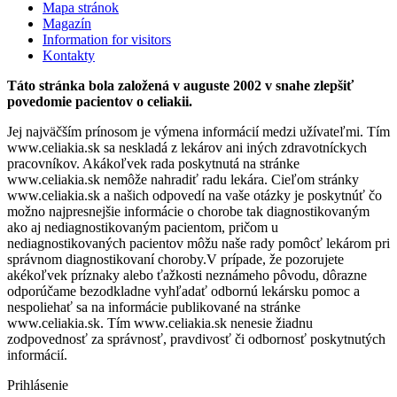
Mapa stránok
Magazín
Information for visitors
Kontakty
Táto stránka bola založená v auguste 2002 v snahe zlepšiť
povedomie pacientov o celiakii.
Jej najväčším prínosom je výmena informácií medzi užívateľmi. Tím
www.celiakia.sk sa neskladá z lekárov ani iných zdravotníckych
pracovníkov. Akákoľvek rada poskytnutá na stránke
www.celiakia.sk nemôže nahradiť radu lekára. Cieľom stránky
www.celiakia.sk a našich odpovedí na vaše otázky je poskytnúť čo
možno najpresnejšie informácie o chorobe tak diagnostikovaným
ako aj nediagnostikovaným pacientom, pričom u
nediagnostikovaných pacientov môžu naše rady pomôcť lekárom pri
správnom diagnostikovaní choroby.V prípade, že pozorujete
akékoľvek príznaky alebo ťažkosti neznámeho pôvodu, dôrazne
odporúčame bezodkladne vyhľadať odbornú lekársku pomoc a
nespoliehať sa na informácie publikované na stránke
www.celiakia.sk. Tím www.celiakia.sk nenesie žiadnu
zodpovednosť za správnosť, pravdivosť či odbornosť poskytnutých
informácií.
Prihlásenie