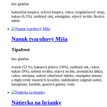
bez gluténu
kukuričná krupica, ryžová krupica, cukor, izoglukózový sirup,
kakao (6,5%), rastlinný olej, emulgátor, sójový lecitín, škorica
mletá
Nanuk tvarohový Míša
Tipafrost
bez gluténu
tvaroh (53 %), kakaová poleva (18%), rastlinný tuk, cukor,
kakao (9%), sušená srvátka, sójový lecitín, aromatická látka),
cukor, smotana, sušené odtučnené mlieko, emulgátor (mono-
a diglyceridy mastných kyselín), stabilizátory (alginát sodný,
karagénan, karubín, guarová guma), voda.
Nátierka na hrianky