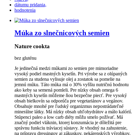
dátumu pridania,
hodnotenia
Múka zo slnečnicových semien
Nature cookta
bez gluténu
Je jedinečná medzi múkami zo semien pre mimoriadne
vysoký podiel mastných kyselín. Pri výrobe sa z olúpaných
semien za studena vylisuje olej a zostatok sa pomelie na
jemnú múku. Táto múka má o 30% vyššiu nutričnú hodnotu
ako keby sa semená pomleli. Pre nízky obsah omega 6
mastných kyselín môžeme ňou bezpečne piecť. Pre vysoký
obsah bielkovín sa odporúča pre vegetariánov a vegánov.
Obsahuje mnohé pre ľudský organizmus nepostrádateľné
minerálne látky. Má nízky obsah uhľohydrátov a málo kalórií.
Stúpenci paleo a low carb diéty môžu smelo požívať. Má
značný podiel vláknin, ktorej konzumácia je dôležitá pre
správnu funkciu tráviacej sústavy. Je vhodný na zahustenie,
na prípravu dressingov aj zákuskov, pekárenských výrobkov,