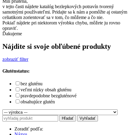
Milí priatelia,
v tejto časti nájdete katalóg bezlepkových potravín tvorený
samotnými používateľmi. Pridajte sa k nám a pomôžte aj ostaným
celiatikom zorientovať sa v tom, čo môžeme a čo nie.
Pokiaľ nájdete pri niektorom výrobku chybu, môžete ju rovno
opraviť.
Ďakujeme
Nájdite si svoje obľúbené produkty
zobraziť filter
Gluténstatus:
bez gluténu
veľmi nízky obsah gluténu
pravdepodobne bezgluténové
obsahujúce glutén
Hľadať
Vyhľadať
Zoradiť podľa:
Názvu,