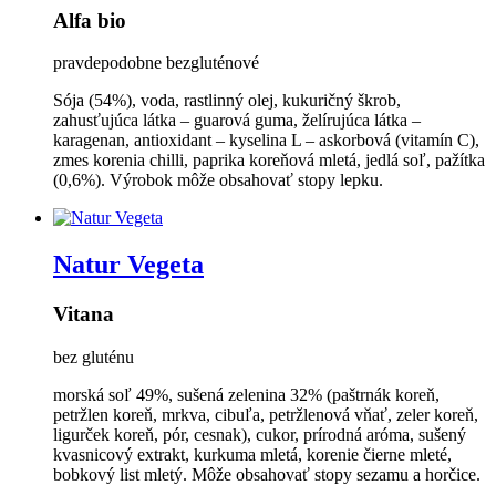
Alfa bio
pravdepodobne bezgluténové
Sója (54%), voda, rastlinný olej, kukuričný škrob,
zahusťujúca látka – guarová guma, želírujúca látka –
karagenan, antioxidant – kyselina L – askorbová (vitamín C),
zmes korenia chilli, paprika koreňová mletá, jedlá soľ, pažítka
(0,6%). Výrobok môže obsahovať stopy lepku.
Natur Vegeta
Vitana
bez gluténu
morská soľ 49%, sušená zelenina 32% (paštrnák koreň,
petržlen koreň, mrkva, cibuľa, petržlenová vňať, zeler koreň,
ligurček koreň, pór, cesnak), cukor, prírodná aróma, sušený
kvasnicový extrakt, kurkuma mletá, korenie čierne mleté,
bobkový list mletý. Môže obsahovať stopy sezamu a horčice.