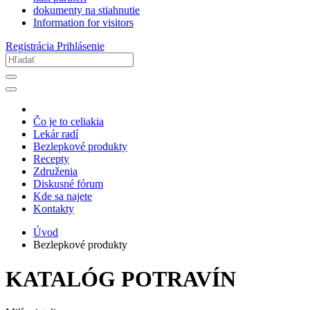
dokumenty na stiahnutie
Information for visitors
Registrácia
Prihlásenie
Čo je to celiakia
Lekár radí
Bezlepkové produkty
Recepty
Združenia
Diskusné fórum
Kde sa najete
Kontakty
Úvod
Bezlepkové produkty
KATALÓG POTRAVÍN