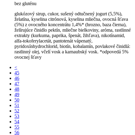
bez gluténu
glukózový sirup, cukor, sušený odtučnený jogurt (5,5%),
želatína, kyselina citrónová, kyselina mliečna, ovocná šťava
(5%) z ovocného koncentrátu 1,4%* (hrozno, baza čierna),
želírujúce činidlo pektín, mliečne bielkoviny, aróma, rastlinné
extrakty (kurkuma, paprika, špenát, žihľava), nikotínamid,
alfa-tokoferylacetát, pantotenát vápenatý,
pyridoxínhydrochlorid, biotín, kobalamín, povlakové činidlá:
rastlinný olej, včelí vosk a karnaubský vosk. *odpovedá 5%
ovocnej šťavy
<
45
46
47
48
49
50
51
52
53
54
55
56