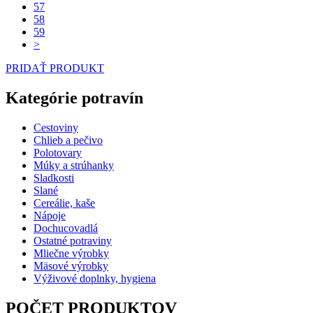
57
58
59
>
PRIDAŤ PRODUKT
Kategórie potravín
Cestoviny
Chlieb a pečivo
Polotovary
Múky a strúhanky
Sladkosti
Slané
Cereálie, kaše
Nápoje
Dochucovadlá
Ostatné potraviny
Mliečne výrobky
Mäsové výrobky
Výživové doplnky, hygiena
POČET PRODUKTOV