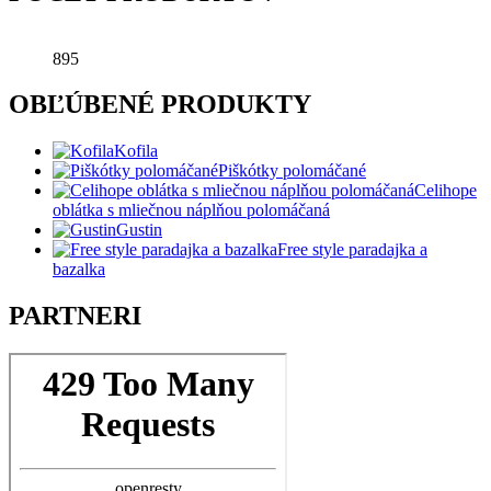
895
OBĽÚBENÉ PRODUKTY
Kofila
Piškótky polomáčané
Celihope
oblátka s mliečnou náplňou polomáčaná
Gustin
Free style paradajka a
bazalka
PARTNERI