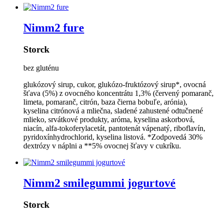
Nimm2 fure
Storck
bez gluténu
glukózový sirup, cukor, glukózo-fruktózový sirup*, ovocná
šťava (5%) z ovocného koncentrátu 1,3% (červený pomaranč,
limeta, pomaranč, citrón, baza čierna bobuľe, arónia),
kyselina citrónová a mliečna, sladené zahustené odtučnené
mlieko, srvátkové produkty, aróma, kyselina askorbová,
niacín, alfa-tokoferylacetát, pantotenát vápenatý, riboflavín,
pyridoxínhydrochlorid, kyselina listová. *Zodpovedá 30%
dextrózy v náplni a **5% ovocnej šťavy v cukríku.
Nimm2 smilegummi jogurtové
Storck