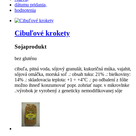
dátumu pridania,
hodnotenia
Cibuľové krokety
Sojaprodukt
bez gluténu
cibuľa, pitná voda, sójový granulát, kukuričná múka, vajahit,
sójová omáčka, morská soľ .: obsah tuku: 21% .: bielkoviny:
14% .: skladovacia teplota: +1 ÷ +4°C .: po odbalení z fólie
možno ihneď konzumovať popr. zohriať napr. v mikrovlnke
.:výrobok je vyrobený z geneticky nemodifikovanej sóje