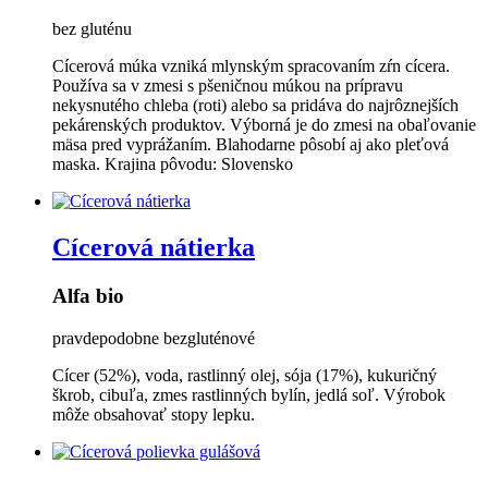
bez gluténu
Cícerová múka vzniká mlynským spracovaním zŕn cícera.
Používa sa v zmesi s pšeničnou múkou na prípravu
nekysnutého chleba (roti) alebo sa pridáva do najrôznejších
pekárenských produktov. Výborná je do zmesi na obaľovanie
mäsa pred vyprážaním. Blahodarne pôsobí aj ako pleťová
maska. Krajina pôvodu: Slovensko
Cícerová nátierka
Alfa bio
pravdepodobne bezgluténové
Cícer (52%), voda, rastlinný olej, sója (17%), kukuričný
škrob, cibuľa, zmes rastlinných bylín, jedlá soľ. Výrobok
môže obsahovať stopy lepku.