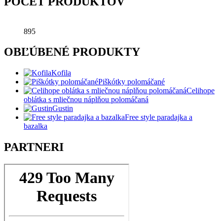
POČET PRODUKTOV
895
OBĽÚBENÉ PRODUKTY
Kofila
Piškótky polomáčané
Celihope
oblátka s mliečnou náplňou polomáčaná
Gustin
Free style paradajka a
bazalka
PARTNERI