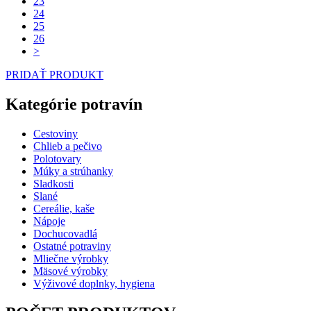
23
24
25
26
>
PRIDAŤ PRODUKT
Kategórie potravín
Cestoviny
Chlieb a pečivo
Polotovary
Múky a strúhanky
Sladkosti
Slané
Cereálie, kaše
Nápoje
Dochucovadlá
Ostatné potraviny
Mliečne výrobky
Mäsové výrobky
Výživové doplnky, hygiena