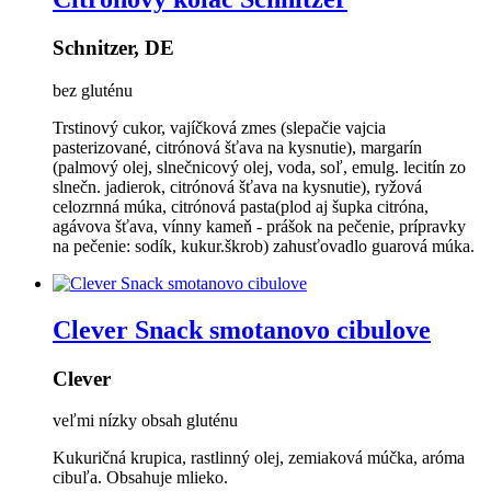
Schnitzer, DE
bez gluténu
Trstinový cukor, vajíčková zmes (slepačie vajcia
pasterizované, citrónová šťava na kysnutie), margarín
(palmový olej, slnečnicový olej, voda, soľ, emulg. lecitín zo
slnečn. jadierok, citrónová šťava na kysnutie), ryžová
celozrnná múka, citrónová pasta(plod aj šupka citróna,
agávova šťava, vínny kameň - prášok na pečenie, prípravky
na pečenie: sodík, kukur.škrob) zahusťovadlo guarová múka.
Clever Snack smotanovo cibulove
Clever
veľmi nízky obsah gluténu
Kukuričná krupica, rastlinný olej, zemiaková múčka, aróma
cibuľa. Obsahuje mlieko.