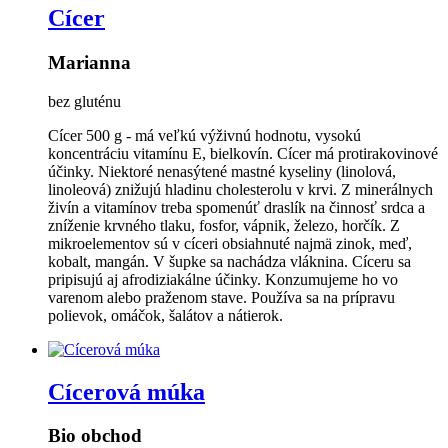
Cícer
Marianna
bez gluténu
Cícer 500 g - má veľkú výživnú hodnotu, vysokú
koncentráciu vitamínu E, bielkovín. Cícer má protirakovinové
účinky. Niektoré nenasýtené mastné kyseliny (linolová,
linoleová) znižujú hladinu cholesterolu v krvi. Z minerálnych
živín a vitamínov treba spomenúť draslík na činnosť srdca a
zníženie krvného tlaku, fosfor, vápnik, železo, horčík. Z
mikroelementov sú v cíceri obsiahnuté najmä zinok, meď,
kobalt, mangán. V šupke sa nachádza vláknina. Cíceru sa
pripisujú aj afrodiziakálne účinky. Konzumujeme ho vo
varenom alebo praženom stave. Používa sa na prípravu
polievok, omáčok, šalátov a nátierok.
Cícerová múka
Bio obchod