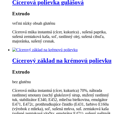
Cícerová polievka gulášová
Extrudo
veľmi nízky obsah gluténu
Cícerová múka instantná (cícer, kukurica) , sušená paprika,
sušená zemiaková kaša, soľ, rastlinný olej, sušená cibuľa,
majoránka, sušený cesnak.
Cícerový základ na krémovú polievku
Extrudo
bez gluténu
Cícerová múka instantná (cícer, kukurica) 70%, náhrada
rastlinnej smotany (suchý glukózový sirup, stužený rastlinný
tuk, stabilizátor E340, E452, mliečna bielkovina, emulgátor
E471, E472c, protihrudkujúce činidlo (E431, farbivo E160a
(výrobok z mlieka), soľ, sušená mrkva, suš. zemiaková kaša
(sušené zemiakové vločky, emulgátor E471), sušený paštrnák,