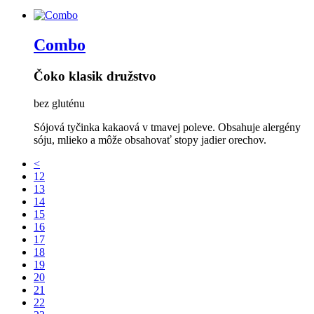
Combo
Čoko klasik družstvo
bez gluténu
Sójová tyčinka kakaová v tmavej poleve. Obsahuje alergény
sóju, mlieko a môže obsahovať stopy jadier orechov.
<
12
13
14
15
16
17
18
19
20
21
22