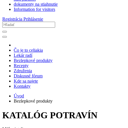
dokumenty na stiahnutie
Information for visitors
Registrácia
Prihlásenie
Čo je to celiakia
Lekár radí
Bezlepkové produkty
Recepty
Združenia
Diskusné fórum
Kde sa najete
Kontakty
Úvod
Bezlepkové produkty
KATALÓG POTRAVÍN