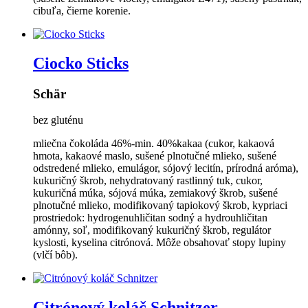
cibuľa, čierne korenie.
Ciocko Sticks
Schär
bez gluténu
mliečna čokoláda 46%-min. 40%kakaa (cukor, kakaová
hmota, kakaové maslo, sušené plnotučné mlieko, sušené
odstredené mlieko, emulágor, sójový lecitín, prírodná aróma),
kukuričný škrob, nehydratovaný rastlinný tuk, cukor,
kukuričná múka, sójová múka, zemiakový škrob, sušené
plnotučné mlieko, modifikovaný tapiokový škrob, kypriaci
prostriedok: hydrogenuhličitan sodný a hydrouhličitan
amónny, soľ, modifikovaný kukuričný škrob, regulátor
kyslosti, kyselina citrónová. Môže obsahovať stopy lupiny
(vlčí bôb).
Citrónový koláč Schnitzer