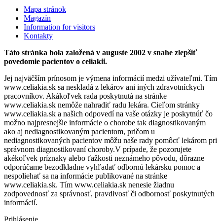
Mapa stránok
Magazín
Information for visitors
Kontakty
Táto stránka bola založená v auguste 2002 v snahe zlepšiť
povedomie pacientov o celiakii.
Jej najväčším prínosom je výmena informácií medzi užívateľmi. Tím
www.celiakia.sk sa neskladá z lekárov ani iných zdravotníckych
pracovníkov. Akákoľvek rada poskytnutá na stránke
www.celiakia.sk nemôže nahradiť radu lekára. Cieľom stránky
www.celiakia.sk a našich odpovedí na vaše otázky je poskytnúť čo
možno najpresnejšie informácie o chorobe tak diagnostikovaným
ako aj nediagnostikovaným pacientom, pričom u
nediagnostikovaných pacientov môžu naše rady pomôcť lekárom pri
správnom diagnostikovaní choroby.V prípade, že pozorujete
akékoľvek príznaky alebo ťažkosti neznámeho pôvodu, dôrazne
odporúčame bezodkladne vyhľadať odbornú lekársku pomoc a
nespoliehať sa na informácie publikované na stránke
www.celiakia.sk. Tím www.celiakia.sk nenesie žiadnu
zodpovednosť za správnosť, pravdivosť či odbornosť poskytnutých
informácií.
Prihlásenie