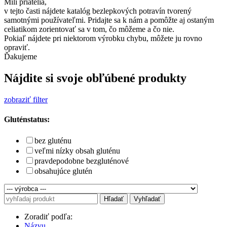
Milí priatelia,
v tejto časti nájdete katalóg bezlepkových potravín tvorený
samotnými používateľmi. Pridajte sa k nám a pomôžte aj ostaným
celiatikom zorientovať sa v tom, čo môžeme a čo nie.
Pokiaľ nájdete pri niektorom výrobku chybu, môžete ju rovno
opraviť.
Ďakujeme
Nájdite si svoje obľúbené produkty
zobraziť filter
Gluténstatus:
bez gluténu
veľmi nízky obsah gluténu
pravdepodobne bezgluténové
obsahujúce glutén
Hľadať
Vyhľadať
Zoradiť podľa:
Názvu,