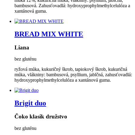
múka 12%, kukuričná múka, vlákniny: psyllium, jablčná,
bambusová. Zahusťovadlá: hydroxyprophylmethylcelulóza a
xantánová guma.
BREAD MIX WHITE
Liana
bez gluténu
ryžová múka, kukuričný škrob, tapiokový škrob, kukuričná
múka, vlákniny: bambusová, psyllium, jablčná, zahusťovadlá:
hydroxyprophylmethylcelulóza a xantánová guma.
Brigit duo
Čoko klasik družstvo
bez gluténu