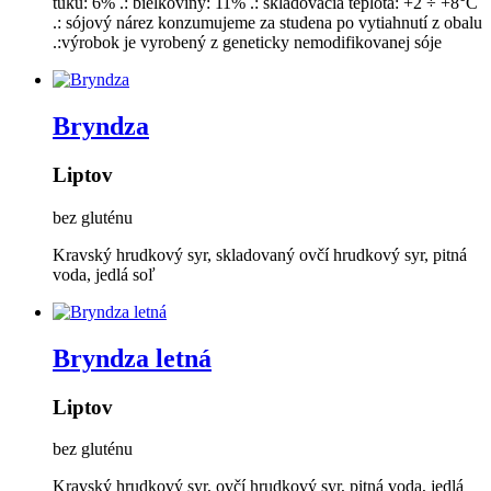
tuku: 6% .: bielkoviny: 11% .: skladovacia teplota: +2 ÷ +8°C
.: sójový nárez konzumujeme za studena po vytiahnutí z obalu
.:výrobok je vyrobený z geneticky nemodifikovanej sóje
Bryndza
Liptov
bez gluténu
Kravský hrudkový syr, skladovaný ovčí hrudkový syr, pitná
voda, jedlá soľ
Bryndza letná
Liptov
bez gluténu
Kravský hrudkový syr, ovčí hrudkový syr, pitná voda, jedlá