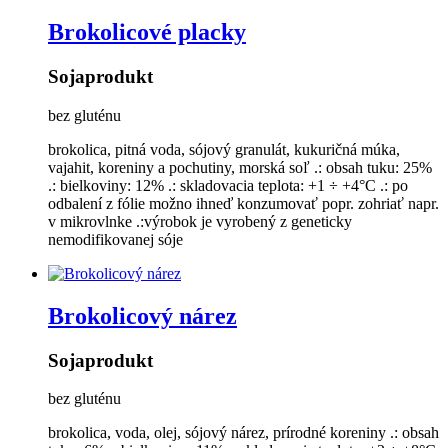
Brokolicové placky
Sojaprodukt
bez gluténu
brokolica, pitná voda, sójový granulát, kukuričná múka,
vajahit, koreniny a pochutiny, morská soľ .: obsah tuku: 25%
.: bielkoviny: 12% .: skladovacia teplota: +1 ÷ +4°C .: po
odbalení z fólie možno ihneď konzumovať popr. zohriať napr.
v mikrovlnke .:výrobok je vyrobený z geneticky
nemodifikovanej sóje
Brokolicový nárez
Sojaprodukt
bez gluténu
brokolica, voda, olej, sójový nárez, prírodné koreniny .: obsah