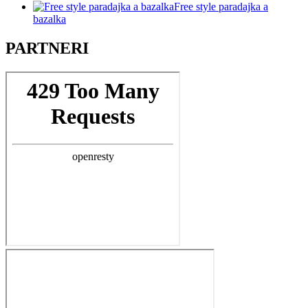
Free style paradajka a
bazalka
PARTNERI