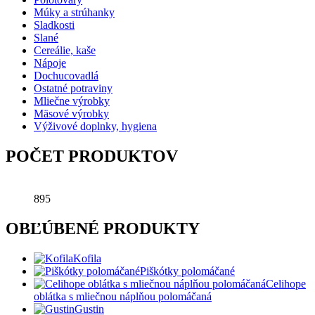
Múky a strúhanky
Sladkosti
Slané
Cereálie, kaše
Nápoje
Dochucovadlá
Ostatné potraviny
Mliečne výrobky
Mäsové výrobky
Výživové doplnky, hygiena
POČET PRODUKTOV
895
OBĽÚBENÉ PRODUKTY
Kofila
Piškótky polomáčané
Celihope
oblátka s mliečnou náplňou polomáčaná
Gustin