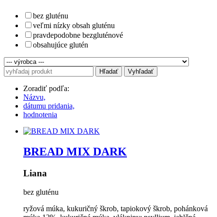
bez gluténu
veľmi nízky obsah gluténu
pravdepodobne bezgluténové
obsahujúce glutén
Hľadať
Vyhľadať
Zoradiť podľa:
Názvu,
dátumu pridania,
hodnotenia
BREAD MIX DARK
Liana
bez gluténu
ryžová múka, kukuričný škrob, tapiokový škrob, pohánková