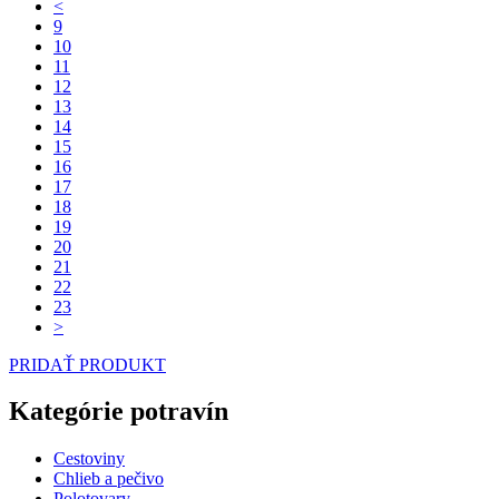
<
9
10
11
12
13
14
15
16
17
18
19
20
21
22
23
>
PRIDAŤ PRODUKT
Kategórie potravín
Cestoviny
Chlieb a pečivo
Polotovary