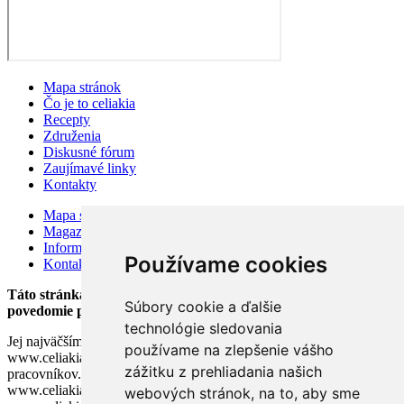
Mapa stránok
Čo je to celiakia
Recepty
Združenia
Diskusné fórum
Zaujímavé linky
Kontakty
Mapa stránok
Magazín
Information for visitors
Používame cookies
Kontakty
Táto stránka bola založená v auguste 2002 v snahe zlepšiť
Súbory cookie a ďalšie
povedomie pacientov o celiakii.
technológie sledovania
Jej najväčším prínosom je výmena informácií medzi užívateľmi. Tím
používame na zlepšenie vášho
www.celiakia.sk sa neskladá z lekárov ani iných zdravotníckych
zážitku z prehliadania našich
pracovníkov. Akákoľvek rada poskytnutá na stránke
www.celiakia.sk nemôže nahradiť radu lekára. Cieľom stránky
webových stránok, na to, aby sme