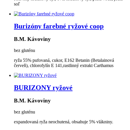
soľ
Burizóny farebné ryžové coop
B.M. Kávoviny
bez gluténu
ryža 55% pufovaná, cukor, E162 Betanin (Betalainová
červeň), chlorofylín E 141,rastlinný extrakt Carthamus
BURIZONY ryžové
B.M. Kávoviny
bez gluténu
expandovaná ryža neochutená, obsahuje 5% vlákniny.