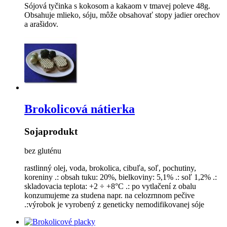
Sójová tyčinka s kokosom a kakaom v tmavej poleve 48g.
Obsahuje mlieko, sóju, môže obsahovať stopy jadier orechov
a arašidov.
Brokolicová nátierka
Sojaprodukt
bez gluténu
rastlinný olej, voda, brokolica, cibuľa, soľ, pochutiny,
koreniny .: obsah tuku: 20%, bielkoviny: 5,1% .: soľ 1,2% .:
skladovacia teplota: +2 ÷ +8°C .: po vytlačení z obalu
konzumujeme za studena napr. na celozrnnom pečive
.:výrobok je vyrobený z geneticky nemodifikovanej sóje