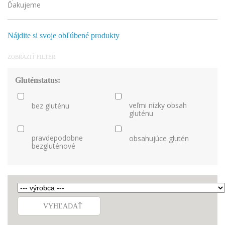
Ďakujeme
Nájdite si svoje obľúbené produkty
ZOBRAZIŤ FILTER
Gluténstatus:
veľmi nízky obsah
bez gluténu
gluténu
pravdepodobne
obsahujúce glutén
bezgluténové
VYHĽADAŤ