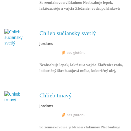
So zemiakovou vlákninou Neobsahuje lepok,
laktózu, sóju a vajcia Zloženie: voda, pohánková
múka, ryžová múka, kukuričný škrob, zemiaková
vláknina, zemiaková múka, slnečnicový olej,
droždie, glukóza, soľ, rasca, guarová múka 100g
výrobku obsahuje: bielkovina g; tuk g; sacharidy g
Chlieb sučiansky svetlý
Balenie: perforovaná potravinárska fólia
Jordans
Trvanlivosť: 5 - 7 dní, vhodné na zmrazenie.
bez gluténu
Neobsahuje lepok, laktózu a vajcia Zloženie: voda,
kukuričný škrob, sójová múka, kukuričný olej,
glukóza, droždie, mletá rasca, soľ, sójový lecitín,
guarová múka 100g výrobku obsahuje: bielkovina
3,69g; tuk 2,75g; sacharidy 43,88g Balenie:
perforovaná potravinárska fólia Trvanlivosť: 5 - 7
Chlieb tmavý
dní, vhodné na zmrazenie
Jordans
bez gluténu
So zemiakovou a jablčnou vlákninou Neobsahuje