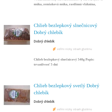
1,0 g;
múka, zemiaková múka, rastlinná vláknina,
pohánková múka, repkový olej, zahusťovadlo:
guárová múka, hydroxypropylmetylcelulóza;
droždie, prírodný cukor, ryžový sirup, hrachová
bielkovina, fermentovaný cukor, enzým (môže
Chlieb bezlepkový slnečnicový
obsahovať stopy sóje). (glutén < 20mg/kg) 100 g
Dobrý chlebík
výrobku priemerne obsahuje: Energetická hodnota:
936 kJ, 221 kcal; Tuky: 2,2 g z toho 0,4 g nasýtené
Dobrý chlebík
mastné kyseliny; Sacharidy: 47,0 g z toho 3,2 g
veľmi nízky obsah gluténu
cukry; Vláknina: 2,7 g; Bielkoviny: 2,0 g; Soľ: 1,0 g;
Chlieb bezlepkový slnečnicový 540g Popis:
trvanlivosť 5 dní
Chlieb bezlepkový svetlý Dobrý
chlebík
Dobrý chlebík
veľmi nízky obsah gluténu