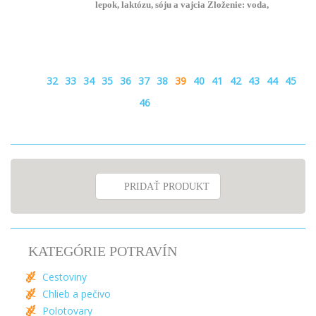
lepok, laktózu, sóju a vajcia Zloženie: voda,
kukuričný škrob, ryžová múka, sézam, ľan,
kukuričný olej, droždie, zemiaková vláknina,
jablčná vláknina, chlebové korenie, soľ, guarová
múka, glukóza, karobový prášok 100g výrobku
obsahuje: bielkovina 0,72g; tuk 0,58g; sacharidy
32
33
34
35
36
37
38
39
40
41
42
43
44
45
38,70g Balenie: perforovaná potravinárska fólia
46
Trvanlivosť: 5 - 7 dní, vhodné na zmrazenie
PRIDAŤ PRODUKT
KATEGÓRIE POTRAVÍN
Cestoviny
Chlieb a pečivo
Polotovary