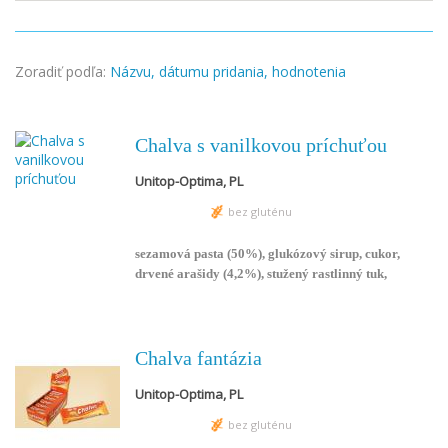
Zoradiť podľa:
Názvu,
dátumu pridania,
hodnotenia
Chalva s vanilkovou príchuťou
Unitop-Optima, PL
bez gluténu
sezamová pasta (50%), glukózový sirup, cukor,
drvené arašidy (4,2%), stužený rastlinný tuk,
emulgátor E 471, sušené vaječné bielka, koreň
mydlice lekárskej, vanilka, aróma.
Chalva fantázia
Unitop-Optima, PL
bez gluténu