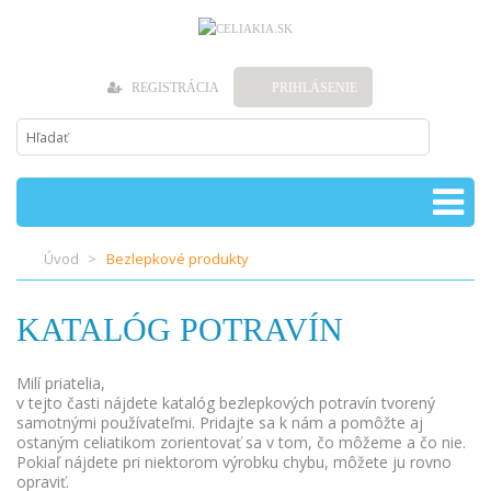
REGISTRÁCIA
PRIHLÁSENIE
Úvod
Bezlepkové produkty
KATALÓG POTRAVÍN
Milí priatelia,
v tejto časti nájdete katalóg bezlepkových potravín tvorený
samotnými používateľmi. Pridajte sa k nám a pomôžte aj
ostaným celiatikom zorientovať sa v tom, čo môžeme a čo nie.
Pokiaľ nájdete pri niektorom výrobku chybu, môžete ju rovno
opraviť.