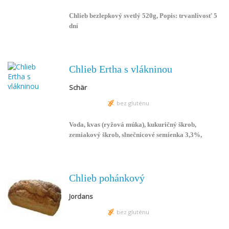
Chlieb bezlepkový svetlý 520g, Popis: trvanlivosť 5
dní
Chlieb Ertha s vlákninou
Schär
bez gluténu
Voda, kvas (ryžová múka), kukuričný škrob,
zemiakový škrob, slnečnicové semienka 3,3%,
ľanové semienka 2,8%, rastlinná vláknina,
koncentrát z jablčnej šťavy, celozrnná ryžová múka,
sójové a ryžové otruby, sójový proteínový výťažok,
zahusťovadlo E-464, rastlinný olej, soľ, sirup z
Chlieb pohánkový
cukrovej repy, droždie, regulátor kyslosti kyselina
Jordans
citrónová a vínna.
bez gluténu